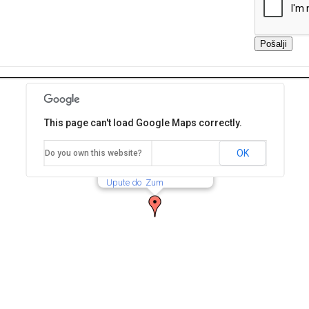
This page can't load Google Maps correctly.
Arsenal Ivezić d.o.o
OK
Do you own this website?
Pavlinska 5, 42000 Varaždin
Upute do
Zum