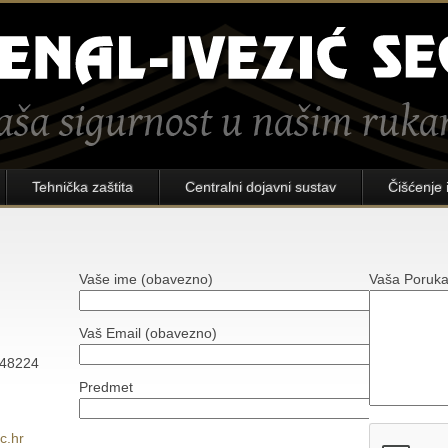
Tehnička zaštita
Centralni dojavni sustav
Čišćenje 
Vaše ime (obavezno)
Vaša Poruk
Vaš Email (obavezno)
748224
Predmet
c.hr