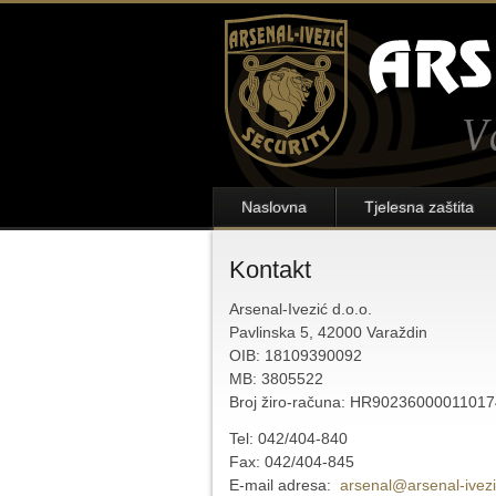
Naslovna
Tjelesna zaštita
Kontakt
Arsenal-Ivezić d.o.o.
Pavlinska 5, 42000 Varaždin
OIB: 18109390092
MB: 3805522
Broj žiro-računa: HR9023600001101
Tel: 042/404-840
Fax: 042/404-845
E-mail adresa:
arsenal@arsenal-ivezi